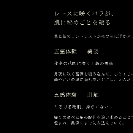
レースに咲くバラが、
肌に秘めごとを綴る
黒と紫のコントラストが夜の闇に浮かぶ
五感体験 —美姿—
秘密の花園に咲く１輪の薔薇
月夜に咲く薔薇を編み込んだ、ひとすじ
華やかさの奥に潜むあざとさは、大人だ
五感体験 —肌触—
とろける絹肌、柔らかなハリ
織りの調べと糸の配列を追い求めることで
包まれ、奥深くまで沈み込んでいく。