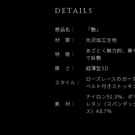
DETAILS
商品名：
「艶」
材 質：
光沢加工生地
あざとく魅力的、華
特 徴：
で妖艶
厚 さ：
超薄型3D
ローズレースのガー
スタイル：
ベルト付きストッキ
ナイロン51.3%、ポ
素 材：
レタン（スパンデッ
ス）48.7%