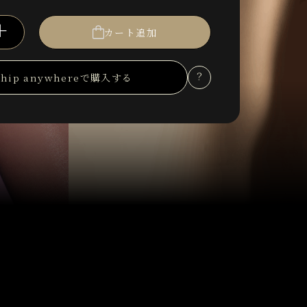
＋
カート追加
Ship anywhereで購入する
？