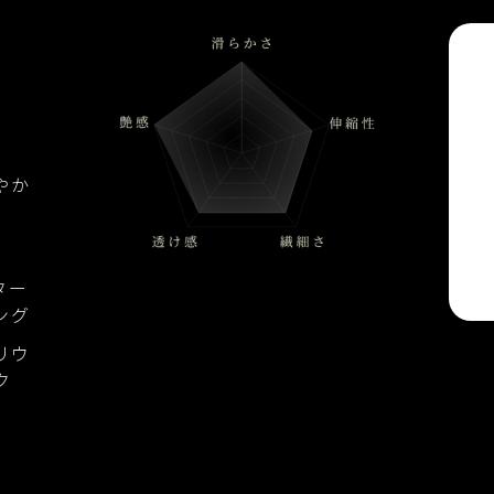
やか
ター
ング
リウ
ク