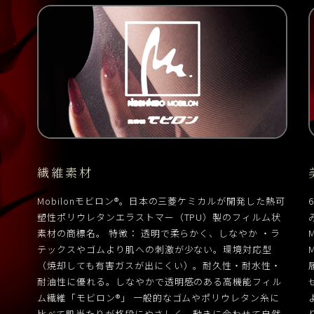
繊維素材
Mobilonモビロン®。日本の三菱ケミカルが開発した熱可
塑性ポリウレタンエラストマー（TPU）製のフィルム状
素材の商標名。 特徴： 透明で柔らかく、しなやか ・ラ
テックスやゴムより肌への刺激が少ない。環境対応型
（焼却しても有害ガスが出にくい）。耐久性・耐水性・
耐油性に優れる。しなやかで透明感のある高機能フィル
ム繊維「モビロン®」 一般的なゴムやポリウレタン糸に
比べて肌当たりが格段にやさしく、動きに合わせて自然