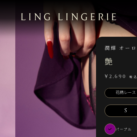
潤輝 オー
艶
¥
2,690
税
花柄レース
S
パープル