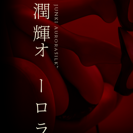
潤輝 オーロラシルク
JUNKI AuroraSilk™