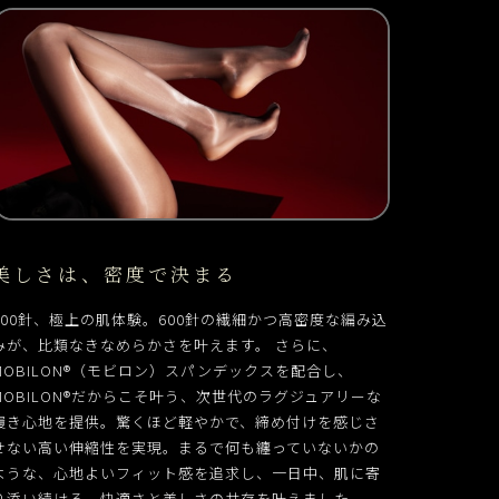
美しさは、密度で決まる
600針、極上の肌体験。600針の繊細かつ高密度な編み込
みが、比類なきなめらかさを叶えます。 さらに、
MOBILON®（モビロン）スパンデックスを配合し、
MOBILON®だからこそ叶う、次世代のラグジュアリーな
履き心地を提供。驚くほど軽やかで、締め付けを感じさ
せない高い伸縮性を実現。まるで何も纏っていないかの
ような、心地よいフィット感を追求し、一日中、肌に寄
り添い続ける、快適さと美しさの共存を叶えました。