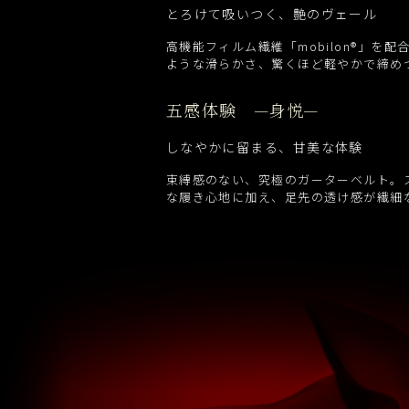
とろけて吸いつく、艶のヴェール
高機能フィルム繊維「mobilon®︎」
ような滑らかさ、驚くほど軽やかで締め
五感体験 —身悦—
しなやかに留まる、甘美な体験
束縛感のない、究極のガーターベルト。
な履き心地に加え、足先の透け感が繊細