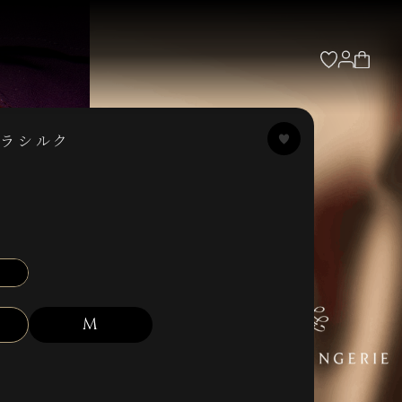
ロラシルク
込
M