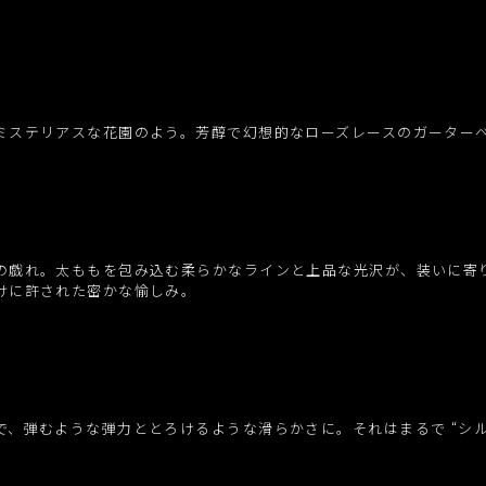
ミステリアスな花園のよう。芳醇で幻想的なローズレースのガーター
の戯れ。太ももを包み込む柔らかなラインと上品な光沢が、装いに寄
けに許された密かな愉しみ。
、弾むような弾力ととろけるような滑らかさに。それはまるで “シル